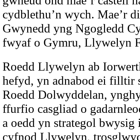
gwneud ond mae’r castell ha
cydblethu’n wych. Mae’r d
Gwynedd yng Ngogledd Cym
fwyaf o Gymru, Llywelyn 
Roedd Llywelyn ab Iorwerth
hefyd, yn adnabod ei fillti
Roedd Dolwyddelan, ynghyd
ffurfio casgliad o gadarnl
a oedd yn strategol bwysig
cyfnod Llywelyn, trosglwyd