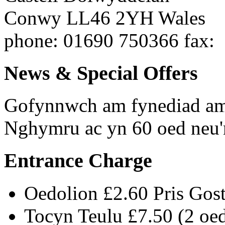
Conwy
LL46 2YH
Wales
phone
: 01690 750366
fax
:
News & Special Offers
Gofynnwch am fynediad am
Nghymru ac yn 60 oed neu'n
Entrance Charge
Oedolion £2.60 Pris Gos
Tocyn Teulu £7.50 (2 oe