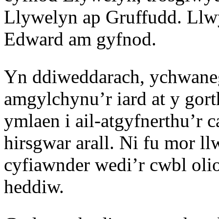
Llywelyn ap Gruffudd. Llwy
Edward am gyfnod.
Yn ddiweddarach, ychwaneg
amgylchynu’r iard at y go
ymlaen i ail-atgyfnerthu’r 
hirsgwar arall. Ni fu mor ll
cyfiawnder wedi’r cwbl olio
heddiw.